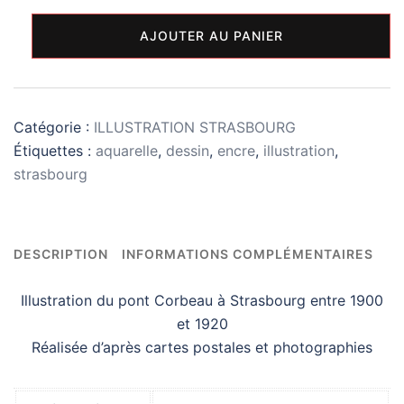
quantité
AJOUTER AU PANIER
de
Illustration
Strasbourg
Catégorie :
ILLUSTRATION STRASBOURG
Étiquettes :
aquarelle
,
dessin
,
encre
,
illustration
,
strasbourg
DESCRIPTION
INFORMATIONS COMPLÉMENTAIRES
Illustration du pont Corbeau à Strasbourg entre 1900
et 1920
Réalisée d’après cartes postales et photographies