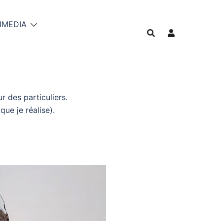
IMEDIA
r des particuliers.
ue je réalise).