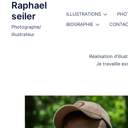
Raphael
Aller
au
seiler
ILLUSTRATIONS
PHO
contenu
BIOGRAPHIE
CONTA
Photographe/
Illustrateur
Réalisation d’illu
Je travaille e